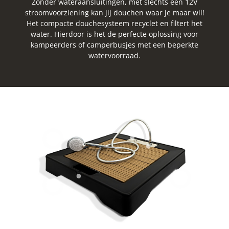
Zonder wateraansluitingen, met slechts een 12V
stroomvoorziening kan jij douchen waar je maar wil!
Het compacte douchesysteem recyclet en filtert het
water. Hierdoor is het de perfecte oplossing voor
kampeerders of camperbusjes met een beperkte
watervoorraad.