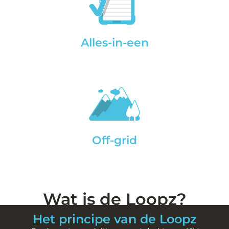
Alles-in-een
Off-grid
Wat is de Loopz?
Het principe van de Loopz