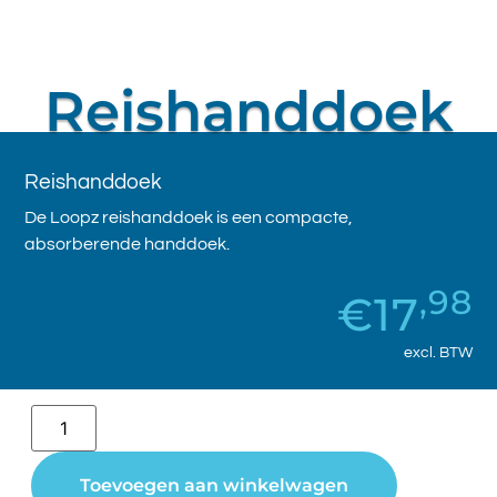
Reishanddoek
Reishanddoek
De Loopz reishanddoek is een compacte,
absorberende handdoek.
,98
€
17
excl. BTW
Toevoegen aan winkelwagen